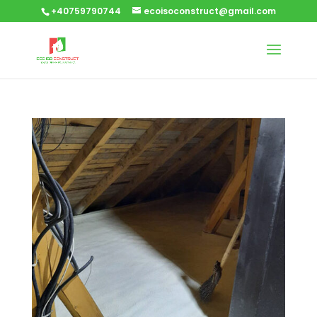
+40759790744
ecoisoconstruct@gmail.com