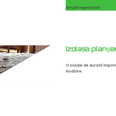
Soluție ingenioasă
Izolația planșe
O soluție de durată împotriv
încălzire.