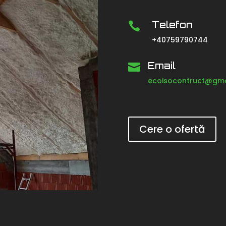
Telefon

+40759790744
Email

ecoisocontruct@gma
Cere o ofertă