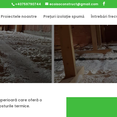
+40759790744
ecoisoconstruct@gmail.com
Proiectele noastre
Prețuri izolație spumǎ
Întrebǎri fre
uperioară care oferă o
osturile termice.