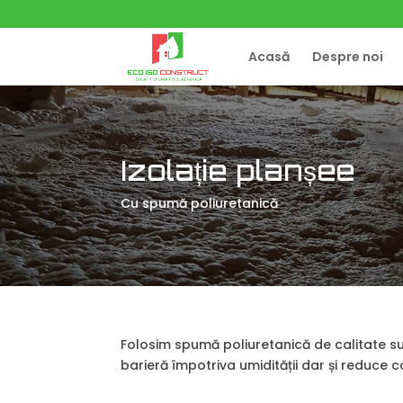
Acasă
Despre noi
Izolație planșee
Cu spumă poliuretanică
Folosim spumă poliuretanică de calitate s
barieră împotriva umidității dar și reduce c