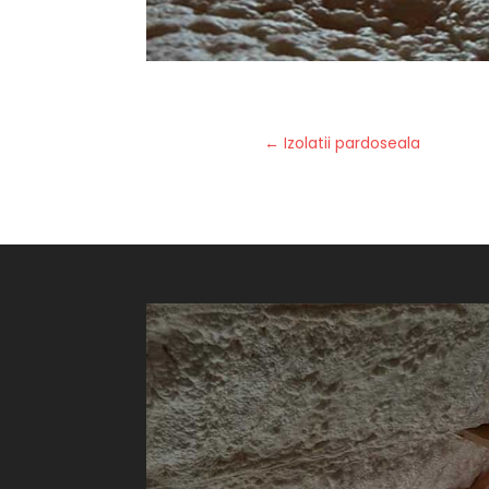
←
Izolatii pardoseala