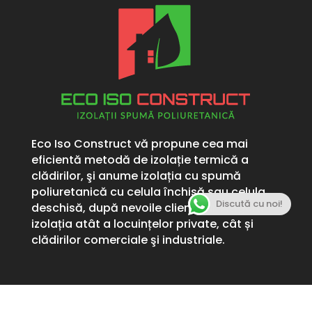
Eco Iso Construct vă propune cea mai
eficientă metodă de izolație termică a
clădirilor, şi anume izolația cu spumă
poliuretanică cu celula închisă sau celula
Discută cu noi!
deschisă, după nevoile clientului. Asigurăm
izolația atât a locuințelor private, cât și
clădirilor comerciale şi industriale.