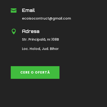

Email
ecoisocontruct@gmail.com

Adresa
Str. Principală, nr.108B
Loc. Holod, Jud. Bihor
CERE O OFERTĂ