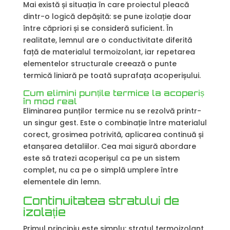
Mai există și situația în care proiectul pleacă
dintr-o logică depășită: se pune izolație doar
între căpriori și se consideră suficient. În
realitate, lemnul are o conductivitate diferită
față de materialul termoizolant, iar repetarea
elementelor structurale creează o punte
termică liniară pe toată suprafața acoperișului.
Cum elimini punțile termice la acoperiș
în mod real
Eliminarea punților termice nu se rezolvă printr-
un singur gest. Este o combinație între materialul
corect, grosimea potrivită, aplicarea continuă și
etanșarea detaliilor. Cea mai sigură abordare
este să tratezi acoperișul ca pe un sistem
complet, nu ca pe o simplă umplere între
elementele din lemn.
Continuitatea stratului de
izolație
Primul principiu este simplu: stratul termoizolant