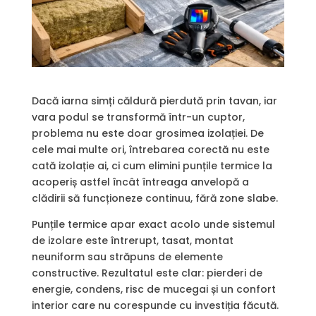
Dacă iarna simți căldură pierdută prin tavan, iar
vara podul se transformă într-un cuptor,
problema nu este doar grosimea izolației. De
cele mai multe ori, întrebarea corectă nu este
cată izolație ai, ci cum elimini punțile termice la
acoperiș astfel încât întreaga anvelopă a
clădirii să funcționeze continuu, fără zone slabe.
Punțile termice apar exact acolo unde sistemul
de izolare este întrerupt, tasat, montat
neuniform sau străpuns de elemente
constructive. Rezultatul este clar: pierderi de
energie, condens, risc de mucegai și un confort
interior care nu corespunde cu investiția făcută.