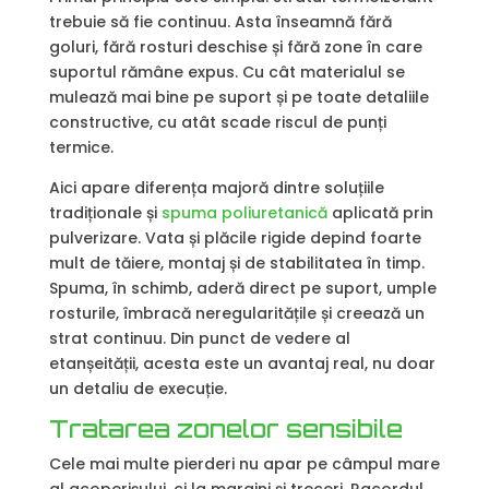
trebuie să fie continuu. Asta înseamnă fără
goluri, fără rosturi deschise și fără zone în care
suportul rămâne expus. Cu cât materialul se
mulează mai bine pe suport și pe toate detaliile
constructive, cu atât scade riscul de punți
termice.
Aici apare diferența majoră dintre soluțiile
tradiționale și
spuma poliuretanică
aplicată prin
pulverizare. Vata și plăcile rigide depind foarte
mult de tăiere, montaj și de stabilitatea în timp.
Spuma, în schimb, aderă direct pe suport, umple
rosturile, îmbracă neregularitățile și creează un
strat continuu. Din punct de vedere al
etanșeității, acesta este un avantaj real, nu doar
un detaliu de execuție.
Tratarea zonelor sensibile
Cele mai multe pierderi nu apar pe câmpul mare
al acoperișului, ci la margini și treceri. Racordul