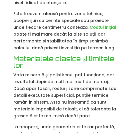
nivel ridicat de etanșare.
Este frecvent aleasă pentru zone tehnice,
acoperișuri cu cerințe speciale sau proiecte
unde fiecare centimetru contează.
Costul inițial
poate fi mai mare decât la alte soluții, dar
performanța și stabilitatea în timp schimbă
calculul dacă privești investiția pe termen lung.
Materialele clasice și limitele
lor
Vata minerală și polistirenul pot funcționa, dar
rezultatul depinde mult mai mult de montaj.
Dacă apar tasări, rosturi, zone comprimate sau
detalii executate superficial, punțile termice
rămân în sistem. Asta nu înseamnă că sunt
materiale imposibil de folosit, ci că toleranța la
greșeală este mai mică decât pare.
La acoperiș, unde geometria este rar perfectă,