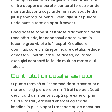
dintre acoperiș și perete, conturul ferestrelor de
mansardă, zona coșului de fum sau spațiile din
jurul penetrațiilor pentru ventilație sunt puncte
unde punțile termice apar frecvent.
Dacă aceste zone sunt izolate fragmentat, aerul
rece pătrunde, iar condensul apare exact în
locurile greu vizibile la început. O aplicare
continuă, care urmărește fiecare detaliu, reduce
această vulnerabilitate. De aceea, calitatea
execuției contează la fel de mult ca materialul
folosit.
Controlul circulației aerului
O punte termică nu înseamnă doar transfer prin
material, ci și pierdere prin infiltrații de aer. Dacă
aerul cald din interior scapă spre exterior prin
fisuri și rosturi, eficiența energetică scade
imediat. În plus, vaporii transportați de acest aer