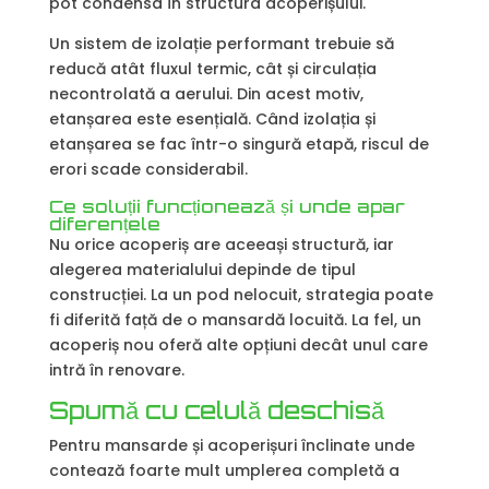
pot condensa în structura acoperișului.
Un sistem de izolație performant trebuie să
reducă atât fluxul termic, cât și circulația
necontrolată a aerului. Din acest motiv,
etanșarea este esențială. Când izolația și
etanșarea se fac într-o singură etapă, riscul de
erori scade considerabil.
Ce soluții funcționează și unde apar
diferențele
Nu orice acoperiș are aceeași structură, iar
alegerea materialului depinde de tipul
construcției. La un pod nelocuit, strategia poate
fi diferită față de o mansardă locuită. La fel, un
acoperiș nou oferă alte opțiuni decât unul care
intră în renovare.
Spumă cu celulă deschisă
Pentru mansarde și acoperișuri înclinate unde
contează foarte mult umplerea completă a