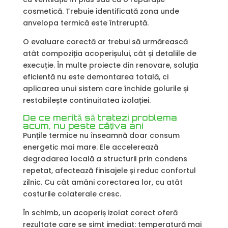
cosmetică. Trebuie identificată zona unde
anvelopa termică este întreruptă.
O evaluare corectă ar trebui să urmărească
atât compoziția acoperișului, cât și detaliile de
execuție. În multe proiecte din renovare, soluția
eficientă nu este demontarea totală, ci
aplicarea unui sistem care închide golurile și
restabilește continuitatea izolației.
De ce merită să tratezi problema
acum, nu peste câțiva ani
Punțile termice nu înseamnă doar consum
energetic mai mare. Ele accelerează
degradarea locală a structurii prin condens
repetat, afectează finisajele și reduc confortul
zilnic. Cu cât amâni corectarea lor, cu atât
costurile colaterale cresc.
În schimb, un acoperiș izolat corect oferă
rezultate care se simt imediat: temperatură mai