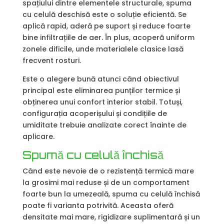
spațiului dintre elementele structurale, spuma
cu celulă deschisă este o soluție eficientă. Se
aplică rapid, aderă pe suport și reduce foarte
bine infiltrațiile de aer. În plus, acoperă uniform
zonele dificile, unde materialele clasice lasă
frecvent rosturi.
Este o alegere bună atunci când obiectivul
principal este eliminarea punților termice și
obținerea unui confort interior stabil. Totuși,
configurația acoperișului și condițiile de
umiditate trebuie analizate corect înainte de
aplicare.
Spumă cu celulă închisă
Când este nevoie de o rezistență termică mare
la grosimi mai reduse și de un comportament
foarte bun la umezeală, spuma cu celulă închisă
poate fi varianta potrivită. Aceasta oferă
densitate mai mare, rigidizare suplimentară și un