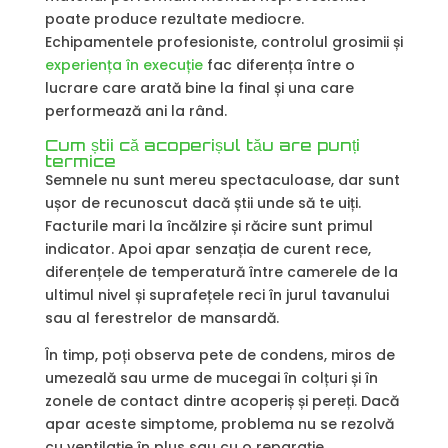
poate produce rezultate mediocre.
Echipamentele profesioniste, controlul grosimii și
experiența în execuție
fac diferența între o
lucrare care arată bine la final și una care
performează ani la rând.
Cum știi că acoperișul tău are punți
termice
Semnele nu sunt mereu spectaculoase, dar sunt
ușor de recunoscut dacă știi unde să te uiți.
Facturile mari la încălzire și răcire sunt primul
indicator. Apoi apar senzația de curent rece,
diferențele de temperatură între camerele de la
ultimul nivel și suprafețele reci în jurul tavanului
sau al ferestrelor de mansardă.
În timp, poți observa pete de condens, miros de
umezeală sau urme de mucegai în colțuri și în
zonele de contact dintre acoperiș și pereți. Dacă
apar aceste simptome, problema nu se rezolvă
cu ventilație în plus sau cu o reparație