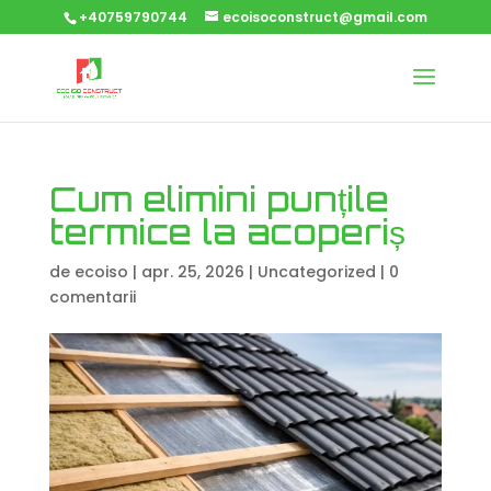
+40759790744
ecoisoconstruct@gmail.com
Cum elimini punțile
termice la acoperiș
de
ecoiso
|
apr. 25, 2026
|
Uncategorized
|
0
comentarii