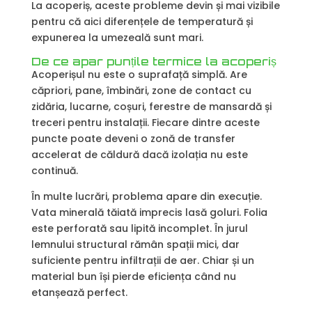
La acoperiș, aceste probleme devin și mai vizibile
pentru că aici diferențele de temperatură și
expunerea la umezeală sunt mari.
De ce apar punțile termice la acoperiș
Acoperișul nu este o suprafață simplă. Are
căpriori, pane, îmbinări, zone de contact cu
zidăria, lucarne, coșuri, ferestre de mansardă și
treceri pentru instalații. Fiecare dintre aceste
puncte poate deveni o zonă de transfer
accelerat de căldură dacă izolația nu este
continuă.
În multe lucrări, problema apare din execuție.
Vata minerală tăiată imprecis lasă goluri. Folia
este perforată sau lipită incomplet. În jurul
lemnului structural rămân spații mici, dar
suficiente pentru infiltrații de aer. Chiar și un
material bun își pierde eficiența când nu
etanșează perfect.