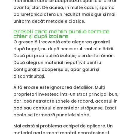
materialul care se adaptează suportului are un
avantaj clar. De aceea, în multe cazuri, spuma
poliuretanică oferă un rezultat mai sigur și mai
uniform decât metodele clasice.
Greșeli care mențin punțile termice
chiar și după izolare
O greșeală frecventă este alegerea grosimii
după buget, nu după necesarul real al clădirii.
Dacă pui prea puțină izolație, pierderile rămân.
Dacă alegi un material nepotrivit pentru
configurația acoperișului, apar goluri și
discontinuități.
Altă eroare este ignorarea detaliilor. Mulți
proprietari investesc într-un strat principal bun,
dar lasă netratate zonele de racord, accesul în
pod sau conturul elementelor străpunse. Exact
acolo se formează punctele slabe.
Mai există și problema echipei de aplicare. Un
material performant montat neprofesionist