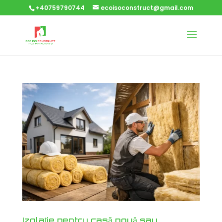
+40759790744
ecoisoconstruct@gmail.com
Izolație pentru casă nouă sau