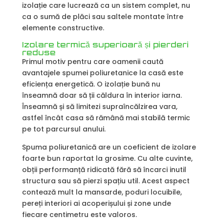
izolație care lucrează ca un sistem complet, nu
ca o sumă de plăci sau saltele montate între
elemente constructive.
Izolare termică superioară și pierderi
reduse
Primul motiv pentru care oamenii caută
avantajele spumei poliuretanice la casă este
eficiența energetică. O izolație bună nu
înseamnă doar să ții căldura în interior iarna.
Înseamnă și să limitezi supraîncălzirea vara,
astfel încât casa să rămână mai stabilă termic
pe tot parcursul anului.
Spuma poliuretanică are un coeficient de izolare
foarte bun raportat la grosime. Cu alte cuvinte,
obții performanță ridicată fără să încarci inutil
structura sau să pierzi spațiu util. Acest aspect
contează mult la mansarde, poduri locuibile,
pereți interiori ai acoperișului și zone unde
fiecare centimetru este valoros.