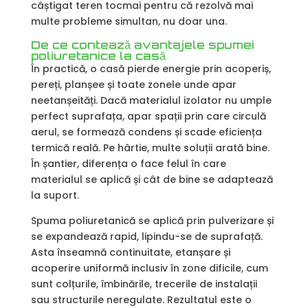
câștigat teren tocmai pentru că rezolvă mai
multe probleme simultan, nu doar una.
De ce contează avantajele spumei
poliuretanice la casă
În practică, o casă pierde energie prin acoperiș,
pereți, planșee și toate zonele unde apar
neetanșeități. Dacă materialul izolator nu umple
perfect suprafața, apar spații prin care circulă
aerul, se formează condens și scade eficiența
termică reală. Pe hârtie, multe soluții arată bine.
În șantier, diferența o face felul în care
materialul se aplică și cât de bine se adaptează
la suport.
Spuma poliuretanică se aplică prin pulverizare și
se expandează rapid, lipindu-se de suprafață.
Asta înseamnă continuitate, etanșare și
acoperire uniformă inclusiv în zone dificile, cum
sunt colțurile, îmbinările, trecerile de instalații
sau structurile neregulate. Rezultatul este o