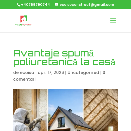
+40759790744
ecoisoconstruct@gmail.com
Avantaje spumă
poliuretanică la casă
de
ecoiso
|
apr. 17, 2026
|
Uncategorized
|
0
comentarii