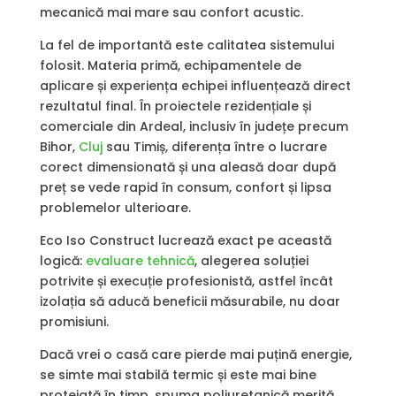
mecanică mai mare sau confort acustic.
La fel de importantă este calitatea sistemului
folosit. Materia primă, echipamentele de
aplicare și experiența echipei influențează direct
rezultatul final. În proiectele rezidențiale și
comerciale din Ardeal, inclusiv în județe precum
Bihor,
Cluj
sau Timiș, diferența între o lucrare
corect dimensionată și una aleasă doar după
preț se vede rapid în consum, confort și lipsa
problemelor ulterioare.
Eco Iso Construct lucrează exact pe această
logică:
evaluare tehnică
, alegerea soluției
potrivite și execuție profesionistă, astfel încât
izolația să aducă beneficii măsurabile, nu doar
promisiuni.
Dacă vrei o casă care pierde mai puțină energie,
se simte mai stabilă termic și este mai bine
protejată în timp, spuma poliuretanică merită