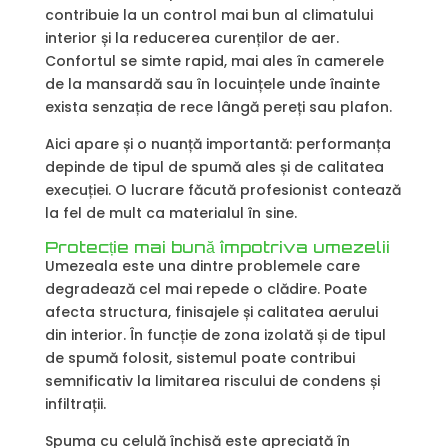
contribuie la un control mai bun al climatului
interior și la reducerea curenților de aer.
Confortul se simte rapid, mai ales în camerele
de la mansardă sau în locuințele unde înainte
exista senzația de rece lângă pereți sau plafon.
Aici apare și o nuanță importantă: performanța
depinde de tipul de spumă ales și de calitatea
execuției. O lucrare făcută profesionist contează
la fel de mult ca materialul în sine.
Protecție mai bună împotriva umezelii
Umezeala este una dintre problemele care
degradează cel mai repede o clădire. Poate
afecta structura, finisajele și calitatea aerului
din interior. În funcție de zona izolată și de tipul
de spumă folosit, sistemul poate contribui
semnificativ la limitarea riscului de condens și
infiltrații.
Spuma cu celulă închisă este apreciată în