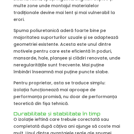
multe zone unde montajul materialelor
tradiționale devine mai lent și mai vulnerabil la
erori.
Spuma poliuretanică aderă foarte bine pe
majoritatea suporturilor uzuale și se adaptează
geometriei existente. Acesta este unul dintre
motivele pentru care este eficientă în poduri,
mansarde, hale, planșee și clădiri renovate, unde
neregularitățile sunt frecvente. Mai puține
îmbinări înseamnă mai puține puncte slabe.
Pentru proprietar, asta se traduce simplu:
izolația funcționează mai aproape de
performanța promisă, nu doar de performanța
teoretică din fișa tehnică.
Durabilitate și stabilitate în timp
O izolație ieftină care trebuie corectată sau
completată după câțiva ani ajunge să coste mai
mult. Unul dintre avantajele reale ale spumei