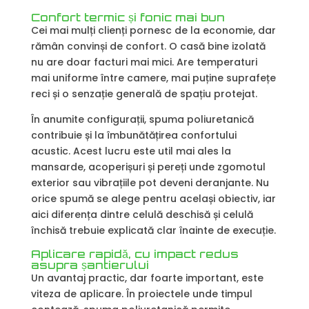
Confort termic și fonic mai bun
Cei mai mulți clienți pornesc de la economie, dar
rămân convinși de confort. O casă bine izolată
nu are doar facturi mai mici. Are temperaturi
mai uniforme între camere, mai puține suprafețe
reci și o senzație generală de spațiu protejat.
În anumite configurații, spuma poliuretanică
contribuie și la îmbunătățirea confortului
acustic. Acest lucru este util mai ales la
mansarde, acoperișuri și pereți unde zgomotul
exterior sau vibrațiile pot deveni deranjante. Nu
orice spumă se alege pentru același obiectiv, iar
aici diferența dintre celulă deschisă și celulă
închisă trebuie explicată clar înainte de execuție.
Aplicare rapidă, cu impact redus
asupra șantierului
Un avantaj practic, dar foarte important, este
viteza de aplicare. În proiectele unde timpul