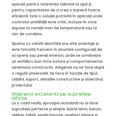
special pentru rezistența ridicată la apă și
pentru capacitatea de a crea o barieră foarte
eficientă. Este o soluție potrivită în aplicații unde
controlul umidității este critic, inclusiv în zone
expuse la variații mari de temperatură sau la
risc de condens.
Spuma cu celulă deschisă are alte avantaje și
este folosită frecvent în anumite configurații de
acoperiș sau pereți interiori, unde se urmărește
un echilibru bun între izolare și comportamentul
sistemului constructiv. Alegerea nu se face după
o regulă universală. Se face în funcție de tipul
clădirii, suport, detaliile constructive și obiectivul
proiectului.
Aderență excelentă pe suprafețe
dificile
La o casă reală, aproape niciodată nu ai doar
suprafețe perfecte și simple. Există lemn, beton,
zidărie, tablă, spații înguste, unghiuri atipice și