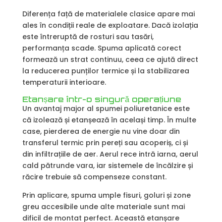
Diferența față de materialele clasice apare mai
ales în condiții reale de exploatare. Dacă izolația
este întreruptă de rosturi sau tasări,
performanța scade. Spuma aplicată corect
formează un strat continuu, ceea ce ajută direct
la reducerea punților termice și la stabilizarea
temperaturii interioare.
Etanșare într-o singură operațiune
Un avantaj major al spumei poliuretanice este
că izolează și etanșează în același timp. În multe
case, pierderea de energie nu vine doar din
transferul termic prin pereți sau acoperiș, ci și
din infiltrațiile de aer. Aerul rece intră iarna, aerul
cald pătrunde vara, iar sistemele de încălzire și
răcire trebuie să compenseze constant.
Prin aplicare, spuma umple fisuri, goluri și zone
greu accesibile unde alte materiale sunt mai
dificil de montat perfect. Această etanșare