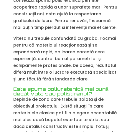
contează, spuma poliuretanică permite
acoperirea rapidă a unor suprafețe mari. Pentru
construcții noi, asta ajută la respectarea
graficului de lucru. Pentru renovări, înseamnă
mai puțin timp pierdut și intervenții mai eficiente.
Viteza nu trebuie confundată cu graba. Tocmai
pentru că materialul reacționează și se
expandează rapid, aplicarea corectă cere
experiență, control bun al parametrilor și
echipamente profesionale. De aceea, rezultatul
diferă mult între o lucrare executată specializat
și una făcută fără standarde clare.
Este spuma poliuretanică mai bună
decât vata sau polistirenul?
Depinde de zona care trebuie izolată și de
obiectivul proiectului. Există situații în care
materialele clasice pot fi o alegere acceptabilă,
mai ales dacă bugetul este foarte strict sau
dacă detaliul constructiv este simplu. Totuși,